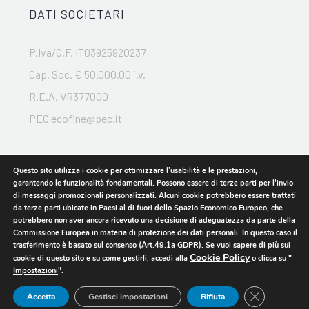
DATI SOCIETARI
P.Iva/C.F. IT03925920237
Cap. Soc. € 50.000,00 i.v.
R.E.A. VR377000
PEC ecofine@pec.it
Questo sito utilizza i cookie per ottimizzare l’usabilità e le prestazioni,
garantendo le funzionalità fondamentali. Possono essere di terze parti per l'invio
di messaggi promozionali personalizzati. Alcuni cookie potrebbero essere trattati
da terze parti ubicate in Paesi al di fuori dello Spazio Economico Europeo, che
potrebbero non aver ancora ricevuto una decisione di adeguatezza da parte della
Commissione Europea in materia di protezione dei dati personali. In questo caso il
2024 © ECOFINE S.R.L.
trasferimento è basato sul consenso (Art.49.1a GDPR). Se vuoi sapere di più sui
Privacy Policy
–
Cookie Policy
Cookie Policy
cookie di questo sito e su come gestirli, accedi alla
o clicca su "
Impostazioni
".
Close GDPR 
Accetta
Gestisci impostazioni
Rifiuta