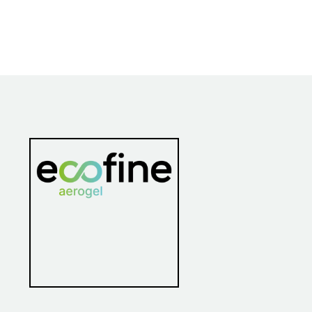
bibendum auctor, nisi elit
consequat ipsum, nec
sagittis sem nibh id elit.
Duis sed odio sit