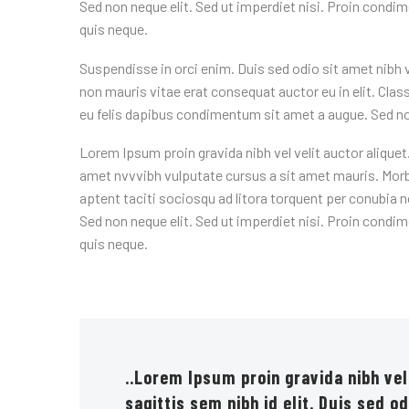
Sed non neque elit. Sed ut imperdiet nisi. Proin cond
quis neque.
Suspendisse in orci enim. Duis sed odio sit amet nibh 
non mauris vitae erat consequat auctor eu in elit. Clas
eu felis dapibus condimentum sit amet a augue. Sed non 
Lorem Ipsum proin gravida nibh vel velit auctor aliquet.
amet nvvvibh vulputate cursus a sit amet mauris. Morb
aptent taciti sociosqu ad litora torquent per conubia 
Sed non neque elit. Sed ut imperdiet nisi. Proin cond
quis neque.
..Lorem Ipsum proin gravida nibh vel
sagittis sem nibh id elit. Duis sed od