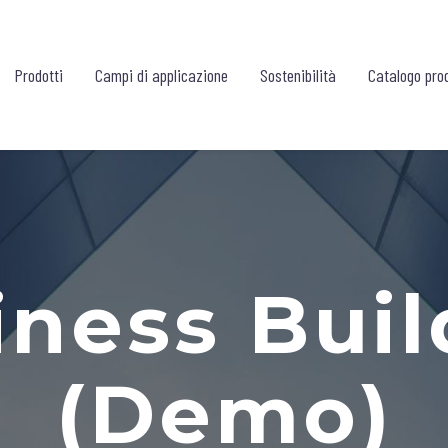
Prodotti
Campi di applicazione
Sostenibilità
Catalogo prod
iness Buil
(Demo)