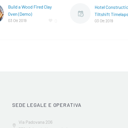
Build a Wood Fired Clay
Hotel Constructi
Oven (Demo)
Tiltshift Timelap
03 Ott 2019
0
Lorem ipsum dolor sit
03 Ott 2019
(Demo)
amet Lorem ipsum dolor
Lorem Ipsum pro
sit amet, consectetur adi
gravida nibh vel ve
pisicing elit, sed do
auctor aliquet. A
eiusmod tempor
sollicitudin, lore
incididunt ut…
bibendum auctor, n
consequat ipsum
SEDE LEGALE E OPERATIVA
Via Padovana 206