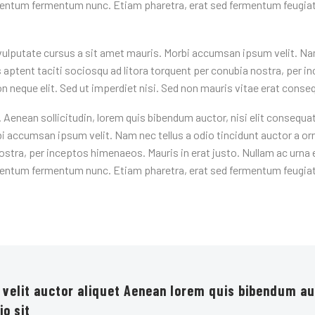
imentum fermentum nunc. Etiam pharetra, erat sed fermentum feugiat
vulputate cursus a sit amet mauris. Morbi accumsan ipsum velit. Nam
s aptent taciti sociosqu ad litora torquent per conubia nostra, per 
neque elit. Sed ut imperdiet nisi. Sed non mauris vitae erat consequ
 Aenean sollicitudin, lorem quis bibendum auctor, nisi elit consequat 
i accumsan ipsum velit. Nam nec tellus a odio tincidunt auctor a or
nostra, per inceptos himenaeos. Mauris in erat justo. Nullam ac urna 
imentum fermentum nunc. Etiam pharetra, erat sed fermentum feugiat
 velit auctor aliquet Aenean lorem quis bibendum au
io sit