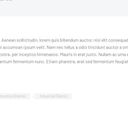
 Aenean sollicitudin, lorem quis bibendum auctor, nisi elit consequat 
i accumsan ipsum velit. Nam nec tellus a odio tincidunt auctor a or
nostra, per inceptos himenaeos. Mauris in erat justo. Nullam ac urna 
imentum fermentum nunc. Etiam pharetra, erat sed fermentum feugiat
truction (Demo)
Industrial (Demo)