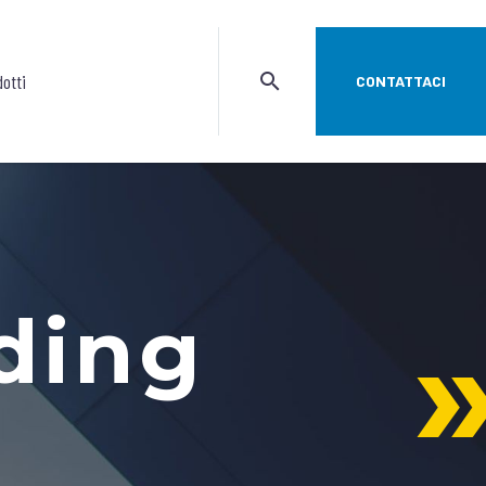
otti
CONTATTACI
ding