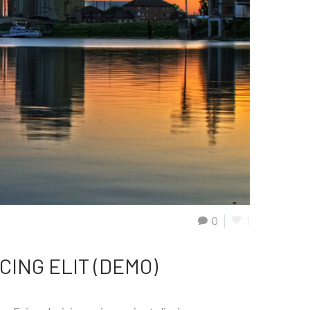
0
1
CING ELIT (DEMO)