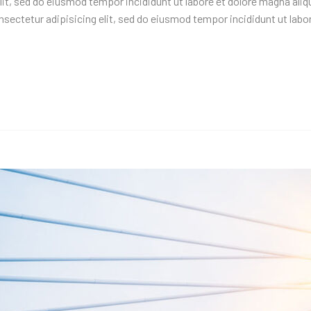
it, sed do eiusmod tempor incididunt ut labore et dolore magna aliq
ctetur adipisicing elit, sed do eiusmod tempor incididunt ut labor