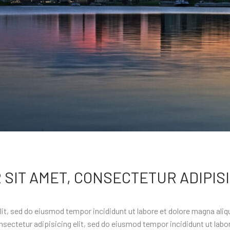
SIT AMET, CONSECTETUR ADIPISI
it, sed do eiusmod tempor incididunt ut labore et dolore magna aliq
ctetur adipisicing elit, sed do eiusmod tempor incididunt ut labor