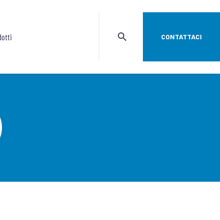
otti
CONTATTACI
)